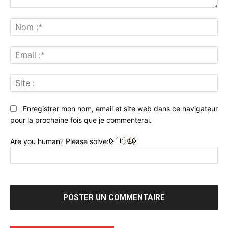
Commenter
:
No
:*
Ema
:*
Sit
:
Enregistrer mon nom, email et site web dans ce navigateur
pour la prochaine fois que je commenterai.
Are you human? Please solve: