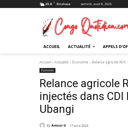
C
samedi, août 8, 2026
35.6
Kinshasa
ACCUEIL
ACTUALITÉ
APPELS D’OF
Accueil
Actualité
Économie
Relance agricole RDC :
Économie
Relance agricole R
injectés dans CD
Ubangi
By
Amissi G
17 avril 2026