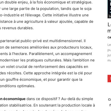
un double enjeu, à la fois économique et stratégique.
une large partie de la population, tandis que le soja
ndustrie et l’élevage. Cette initiative illustre une
L
istance à une agriculture à valeur ajoutée, capable de
L
s revenus durables.
m
Cé
 partenariat public-privé est multidimensionnel. Il
Le
ution de semences améliorées aux producteurs locaux,
pu
ments à l’hectare. Parallèlement, un accompagnement
ju
moderniser les pratiques culturales. Mais l’ambition ne
ma
 un volet crucial de renforcement des capacités en
 des récoltes. Cette approche intégrée est la clé pour
i un gouffre économique, et pour garantir que la
onditions optimales.
ion économique
dans ce dispositif ? Au-delà du simple
c
tion stabilisatrice. En soutenant la production locale à