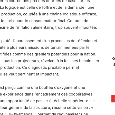
er la courbe des prix des denrées de base sur les
La logique est celle de l’offre et de la demande : une
a production, couplée à une chaîne logistique efficace,
 les prix pour le consommateur final. Cet outil de
cine de l’inflation alimentaire, trop souvent importée.
s plutôt l’aboutissement d’un processus de réflexion et
uite à plusieurs missions de terrain menées par le
tifiées comme des greniers potentiels pour la nation.
R
é sous les projecteurs, révélant à la fois ses besoins en
s
 production. Ce diagnostic préalable permet
i se veut pertinent et impactant.
t est perçu comme une bouffée d’oxygène et une
ue expérience dans l’encadrement des coopératives
 une opportunité de passer à l’échelle supérieure. Le
ur général de la structure, résume cette vision : «
 de CDI‑Bwamanda. Il permet de redynamiser une