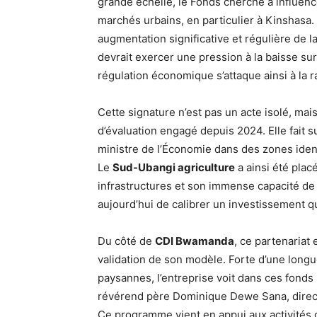
grande échelle, le Fonds cherche à influenc
marchés urbains, en particulier à Kinshasa. 
augmentation significative et régulière de l
devrait exercer une pression à la baisse sur
régulation économique s’attaque ainsi à la ra
Cette signature n’est pas un acte isolé, mai
d’évaluation engagé depuis 2024. Elle fait s
ministre de l’Économie dans des zones iden
Le
Sud-Ubangi agriculture
a ainsi été plac
infrastructures et son immense capacité de
aujourd’hui de calibrer un investissement qu
Du côté de
CDI Bwamanda
, ce partenaria
validation de son modèle. Forte d’une long
paysannes, l’entreprise voit dans ces fonds
révérend père Dominique Dewe Sana, directe
Ce programme vient en appui aux activités