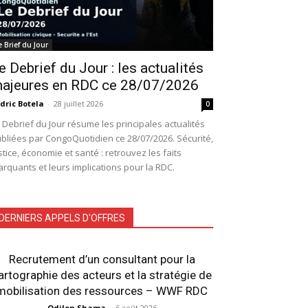
e Brief du Jour
e Debrief du Jour : les actualités
ajeures en RDC ce 28/07/2026
dric Botela
-
28 juillet 2026
0
 Debrief du Jour résume les principales actualités
bliées par CongoQuotidien ce 28/07/2026. Sécurité,
stice, économie et santé : retrouvez les faits
rquants et leurs implications pour la RDC.
DERNIERS APPELS D'OFFRES
Recrutement d’un consultant pour la
artographie des acteurs et la stratégie de
mobilisation des ressources – WWF RDC
Odilon Shama
-
6 août 2026