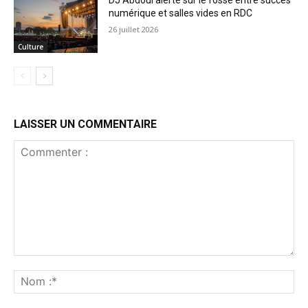
numérique et salles vides en RDC
26 juillet 2026
Culture
LAISSER UN COMMENTAIRE
Commenter
:
No
:*