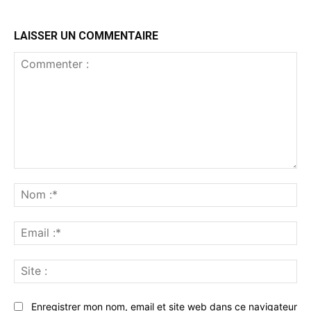
LAISSER UN COMMENTAIRE
Commenter
:
No
:*
Ema
:*
Sit
:
Enregistrer mon nom, email et site web dans ce navigateur