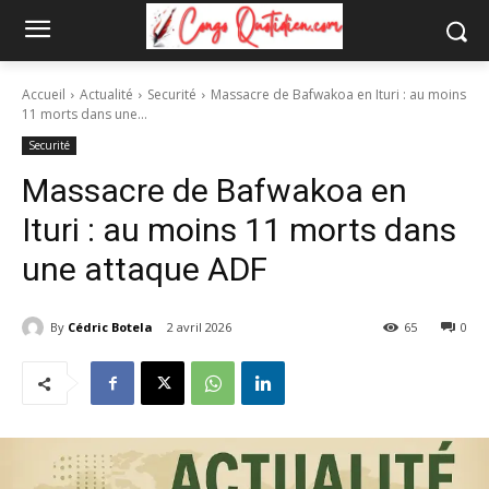
Accueil
Actualité
Securité
Massacre de Bafwakoa en Ituri : au moins
11 morts dans une...
Securité
Massacre de Bafwakoa en
Ituri : au moins 11 morts dans
une attaque ADF
By
Cédric Botela
2 avril 2026
65
0