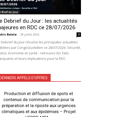
e Brief du Jour
e Debrief du Jour : les actualités
ajeures en RDC ce 28/07/2026
dric Botela
-
28 juillet 2026
0
 Debrief du Jour résume les principales actualités
bliées par CongoQuotidien ce 28/07/2026. Sécurité,
stice, économie et santé : retrouvez les faits
rquants et leurs implications pour la RDC.
DERNIERS APPELS D'OFFRES
Production et diffusion de spots et
contenus de communication pour la
préparation et la riposte aux urgences
climatiques et aux épidémies – Projet