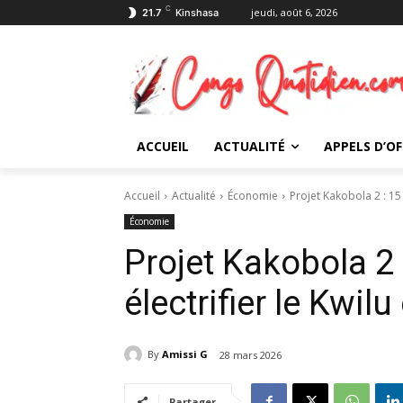
C
jeudi, août 6, 2026
21.7
Kinshasa
ACCUEIL
ACTUALITÉ
APPELS D’OF
Accueil
Actualité
Économie
Projet Kakobola 2 : 15
Économie
Projet Kakobola 2
électrifier le Kwil
By
Amissi G
28 mars 2026
Partager