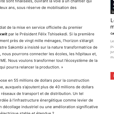
ité sont finalisées, ouvrant la voie à un chantier qui
deux ans, sous réserve de mobilisation des
L
L
m
iat de la mise en service officielle du premier
kwit
par le Président Félix Tshisekedi. Si la première
Cé
nt près de vingt mille ménages, l’horizon s’élargit
Le
pu
istre Sakombi a insisté sur la nature transformatrice de
ju
 nous pourrons connecter les écoles, les hôpitaux et,
ma
s PME. Nous voulons transformer tout l’écosystème de la
qui pourra relancer la production. »
ose en 55 millions de dollars pour la construction
e, auxquels s’ajoutent plus de 40 millions de dollars
réseaux de transport et de distribution. Un tel
rdée à l’infrastructure énergétique comme levier de
 décollage industriel ou une amélioration significative
électrique stable et étendue ?