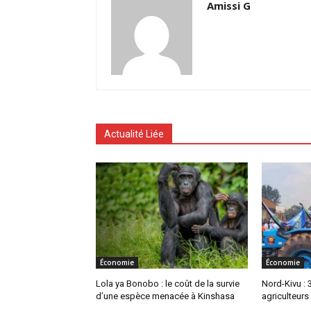
Amissi G
Actualité Liée
Économie
Économie
Lola ya Bonobo : le coût de la survie
Nord-Kivu : 
d’une espèce menacée à Kinshasa
agriculteur