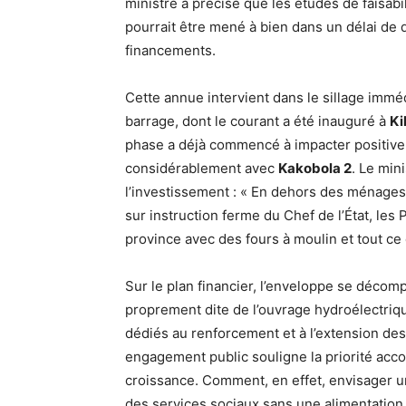
ministre a précisé que les études de faisabil
pourrait être mené à bien dans un délai de 
financements.
Cette annue intervient dans le sillage imméd
barrage, dont le courant a été inauguré à
Ki
phase a déjà commencé à impacter positiveme
considérablement avec
Kakobola 2
. Le min
l’investissement : « En dehors des ménages,
sur instruction ferme du Chef de l’État, le
province avec des fours à moulin et tout ce 
Sur le plan financier, l’enveloppe se décomp
proprement dite de l’ouvrage hydroélectriqu
dédiés au renforcement et à l’extension des 
engagement public souligne la priorité acco
croissance. Comment, en effet, envisager un
des services sociaux sans une alimentation 