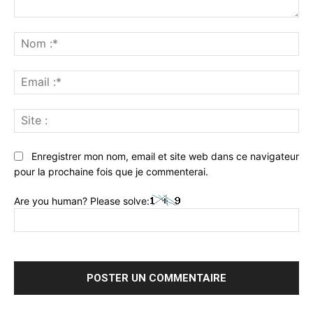
Commenter
:
No
:*
Ema
:*
Sit
:
Enregistrer mon nom, email et site web dans ce navigateur
pour la prochaine fois que je commenterai.
Are you human? Please solve: