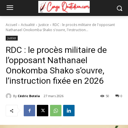
Accueil
Actualité
Justice
RDC : le procès militaire de l'opposant
Nathanael Onokomba Shako s'ouvre, l'instruction...
Justice
RDC : le procès militaire de
l’opposant Nathanael
Onokomba Shako s’ouvre,
l’instruction fixée en 2026
By
Cédric Botela
27 mars 2026
50
0