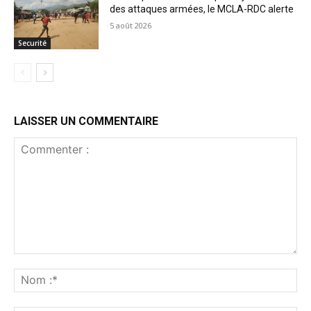
des attaques armées, le MCLA-RDC alerte
5 août 2026
Securité
LAISSER UN COMMENTAIRE
Commenter
:
No
:*