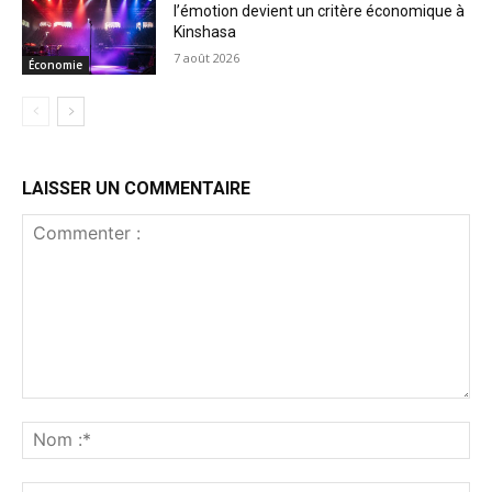
l’émotion devient un critère économique à
Kinshasa
7 août 2026
Économie
LAISSER UN COMMENTAIRE
Commenter
:
No
:*