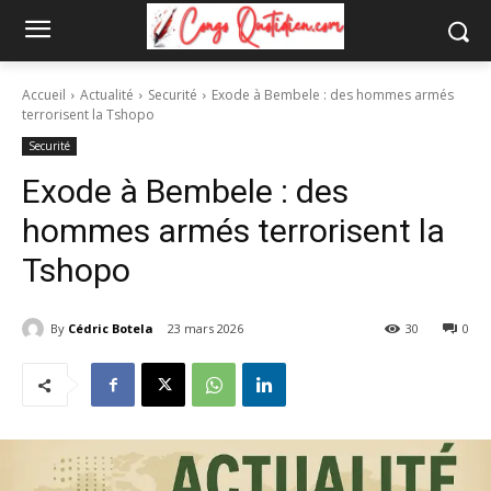
Accueil
Actualité
Securité
Exode à Bembele : des hommes armés
terrorisent la Tshopo
Securité
Exode à Bembele : des
hommes armés terrorisent la
Tshopo
By
Cédric Botela
23 mars 2026
30
0