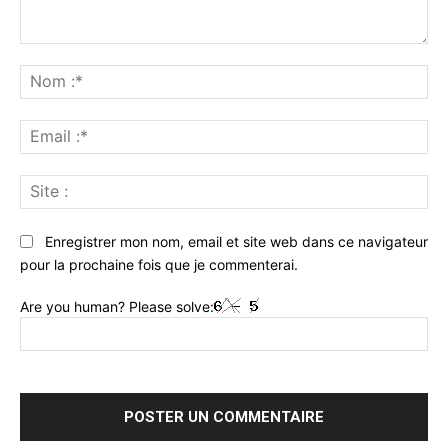
Commenter
:
No
:*
Ema
:*
Sit
:
Enregistrer mon nom, email et site web dans ce navigateur
pour la prochaine fois que je commenterai.
Are you human? Please solve: