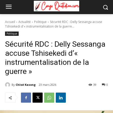
Accueil
Actualité
Politique
Sécurité RDC : Delly Sessanga accuse
Tshisekedi d'« instrumentalisation de la guerre...
Politique
Sécurité RDC : Delly Sessanga
accuse Tshisekedi d’«
instrumentalisation de la
guerre »
By
Chloé Kasong
23 mars 2026
39
0