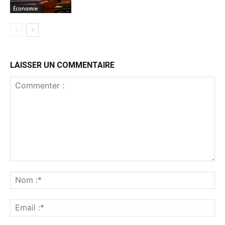
Économie
LAISSER UN COMMENTAIRE
Commenter
:
No
:*
Ema
:*