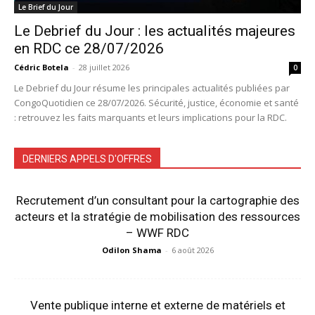
Le Brief du Jour
Le Debrief du Jour : les actualités majeures
en RDC ce 28/07/2026
Cédric Botela
-
28 juillet 2026
0
Le Debrief du Jour résume les principales actualités publiées par
CongoQuotidien ce 28/07/2026. Sécurité, justice, économie et santé
: retrouvez les faits marquants et leurs implications pour la RDC.
DERNIERS APPELS D'OFFRES
Recrutement d’un consultant pour la cartographie des
acteurs et la stratégie de mobilisation des ressources
– WWF RDC
Odilon Shama
-
6 août 2026
Vente publique interne et externe de matériels et