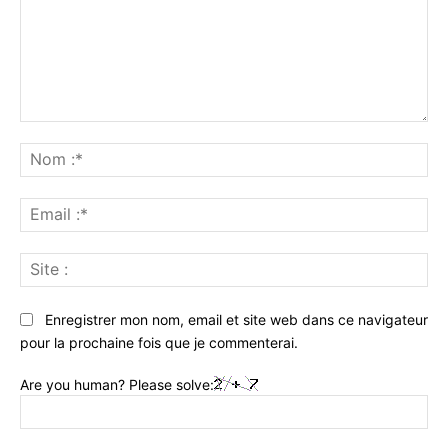
Commenter
:
No
:*
Ema
:*
Sit
:
Enregistrer mon nom, email et site web dans ce navigateur
pour la prochaine fois que je commenterai.
Are you human? Please solve: