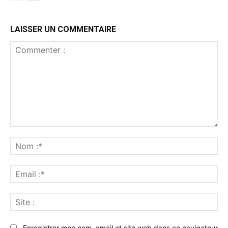
LAISSER UN COMMENTAIRE
Commenter
:
No
:*
Ema
:*
Sit
:
Enregistrer mon nom, email et site web dans ce navigateur