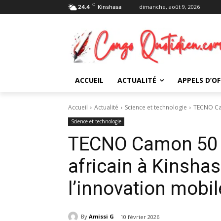
C
dimanche, août 9, 2026
24.4
Kinshasa
ACCUEIL
ACTUALITÉ
APPELS D’OF
Accueil
Actualité
Science et technologie
TECNO Cam
Science et technologie
TECNO Camon 50 :
africain à Kinshas
l’innovation mobi
By
Amissi G
10 février 2026