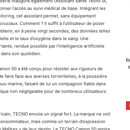
 série inaugure également l’Assistant santé Tecno IA,
onner l’accès au suivi médical de base. Intégrant les
itoring, cet assistant permet, sans équipement
ruciaux. Comment ? Il suffit à l’utilisateur de poser
obtenir, en à peine vingt secondes, des données telles
ielle et le taux d’oxygène dans le sang. Une
ante, rendue possible par l’intelligence artificielle
 dans son quotidien.
R
s
Camon 50 a été conçu pour résister aux rigueurs de
 faire face aux averses torrentielles, à la poussière
ous-marine, faisant de lui un compagnon fiable dans
stique non négligeable pour de nombreux utilisateurs
icain, TECNO envoie un signal fort. La marque ne voit
consommateur, mais comme un terrain d’expression
rs Maîtres » de leur destin. Le TECNO Camon 50 aspire