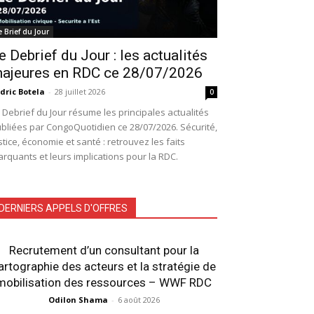
e Brief du Jour
e Debrief du Jour : les actualités
ajeures en RDC ce 28/07/2026
dric Botela
-
28 juillet 2026
0
 Debrief du Jour résume les principales actualités
bliées par CongoQuotidien ce 28/07/2026. Sécurité,
stice, économie et santé : retrouvez les faits
rquants et leurs implications pour la RDC.
DERNIERS APPELS D'OFFRES
Recrutement d’un consultant pour la
artographie des acteurs et la stratégie de
mobilisation des ressources – WWF RDC
Odilon Shama
-
6 août 2026