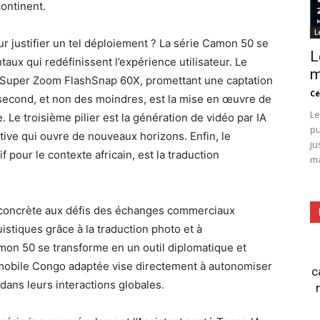
continent.
L
r justifier un tel déploiement ? La série Camon 50 se
L
aux qui redéfinissent l’expérience utilisateur. Le
m
ie Super Zoom FlashSnap 60X, promettant une captation
Cé
 second, et non des moindres, est la mise en œuvre de
Le
e. Le troisième pilier est la génération de vidéo par IA
pu
tive qui ouvre de nouveaux horizons. Enfin, le
ju
if pour le contexte africain, est la traduction
ma
 concrète aux défis des échanges commerciaux
uistiques grâce à la traduction photo et à
mon 50 se transforme en un outil diplomatique et
mobile Congo adaptée vise directement à autonomiser
c
dans leurs interactions globales.