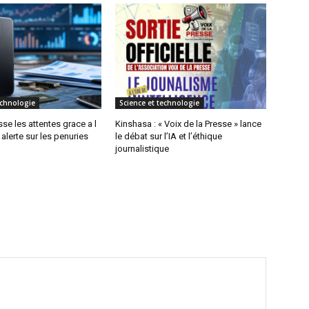
echnologie
Science et technologie
e les attentes grace a l
Kinshasa : « Voix de la Presse » lance
alerte sur les penuries
le débat sur l’IA et l’éthique
journalistique