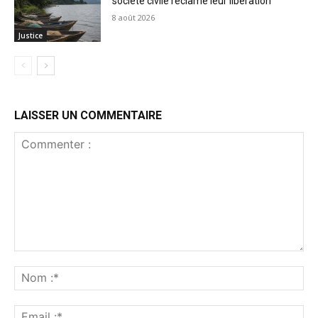
société civile réclame leur libération
8 août 2026
Justice
LAISSER UN COMMENTAIRE
Commenter
:
No
:*
Ema