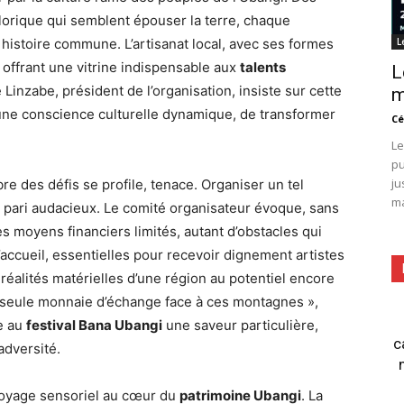
lorique qui semblent épouser la terre, chaque
histoire commune. L’artisanat local, avec ses formes
L
 offrant une vitrine indispensable aux
talents
L
 Linzabe, président de l’organisation, insiste sur cette
m
r une conscience culturelle dynamique, de transformer
Cé
Le
pu
ju
re des défis se profile, tenace. Organiser un tel
ma
 pari audacieux. Le comité organisateur évoque, sans
s moyens financiers limités, autant d’obstacles qui
’accueil, essentielles pour recevoir dignement artistes
 réalités matérielles d’une région au potentiel encore
e seule monnaie d’échange face à ces montagnes »,
e au
festival Bana Ubangi
une saveur particulière,
c
adversité.
voyage sensoriel au cœur du
patrimoine Ubangi
. La