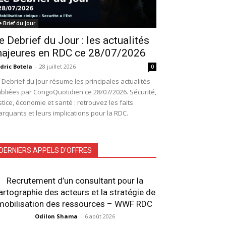
e Brief du Jour
e Debrief du Jour : les actualités
ajeures en RDC ce 28/07/2026
dric Botela
-
28 juillet 2026
0
 Debrief du Jour résume les principales actualités
bliées par CongoQuotidien ce 28/07/2026. Sécurité,
stice, économie et santé : retrouvez les faits
rquants et leurs implications pour la RDC.
DERNIERS APPELS D'OFFRES
Recrutement d’un consultant pour la
artographie des acteurs et la stratégie de
mobilisation des ressources – WWF RDC
Odilon Shama
-
6 août 2026