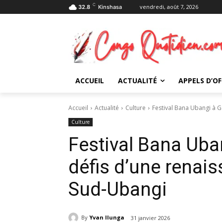
C
vendredi, août 7, 2026
32.8
Kinshasa
ACCUEIL
ACTUALITÉ
APPELS D’OF
Accueil
Actualité
Culture
Festival Bana Ubangi à Ge
Culture
Festival Bana Uba
défis d’une renais
Sud-Ubangi
By
Yvan Ilunga
31 janvier 2026