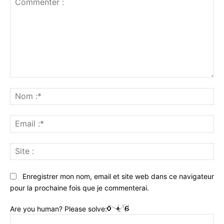
Commenter
:
No
:*
Ema
:*
Sit
:
Enregistrer mon nom, email et site web dans ce navigateur
pour la prochaine fois que je commenterai.
Are you human? Please solve: