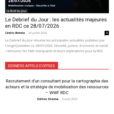
Le Brief du Jour
Le Debrief du Jour : les actualités majeures
en RDC ce 28/07/2026
Cédric Botela
-
28 juillet 2026
0
Le Debrief du Jour résume les principales actualités publiées par
CongoQuotidien ce 28/07/2026. Sécurité, justice, économie et santé
: retrouvez les faits marquants et leurs implications pour la RDC.
DERNIERS APPELS D'OFFRES
Recrutement d’un consultant pour la cartographie des
acteurs et la stratégie de mobilisation des ressources
– WWF RDC
Odilon Shama
-
6 août 2026