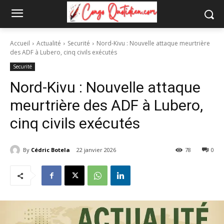
Accueil
Actualité
Securité
Nord-Kivu : Nouvelle attaque meurtrière
des ADF à Lubero, cinq civils exécutés
Securité
Nord-Kivu : Nouvelle attaque
meurtrière des ADF à Lubero,
cinq civils exécutés
By
Cédric Botela
22 janvier 2026
78
0