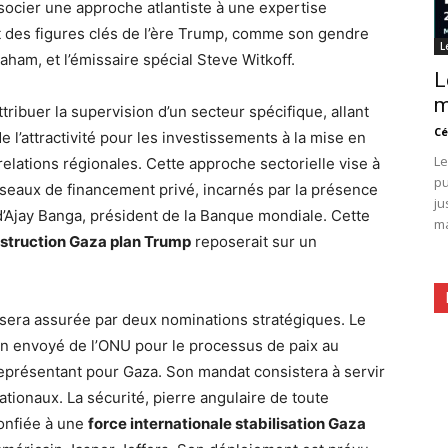
ssocier une approche atlantiste à une expertise
t des figures clés de l’ère Trump, comme son gendre
L
ham, et l’émissaire spécial Steve Witkoff.
L
m
ribuer la supervision d’un secteur spécifique, allant
Cé
e l’attractivité pour les investissements à la mise en
Le
elations régionales. Cette approche sectorielle vise à
pu
éseaux de financement privé, incarnés par la présence
ju
d’Ajay Banga, président de la Banque mondiale. Cette
ma
struction Gaza plan Trump
reposerait sur un
tif sera assurée par deux nominations stratégiques. Le
n envoyé de l’ONU pour le processus de paix au
eprésentant pour Gaza. Son mandat consistera à servir
ationaux. La sécurité, pierre angulaire de toute
confiée à une
force internationale stabilisation Gaza