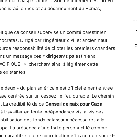
éricain Jasper Jeffers. Son déploiement est prévu
oupes israéliennes et au désarmement du Hamas,
t que ce conseil supervise un comité palestinien
crates. Dirigé par l’ingénieur civil et ancien haut
lourde responsabilité de piloter les premiers chantiers
ns un message ces « dirigeants palestiniens
IFIQUE ! », cherchant ainsi à légitimer cette
s existantes.
se deux » du plan américain est officiellement entrée
ase centrée sur un cessez-le-feu durable. Le chemin
 La crédibilité de ce
Conseil de paix pour Gaza
 à travailler en toute indépendance vis-à-vis des
obilisation des fonds colossaux nécessaires à la
oupe. La présence d’une forte personnalité comme
 garantit-elle une coordination efficace ou risque-t-