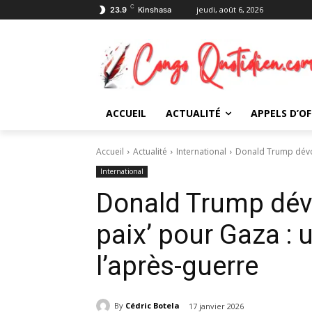
C
jeudi, août 6, 2026
23.9
Kinshasa
ACCUEIL
ACTUALITÉ
APPELS D’OF
Accueil
Actualité
International
Donald Trump dévoil
International
Donald Trump dévo
paix’ pour Gaza : 
l’après-guerre
By
Cédric Botela
17 janvier 2026