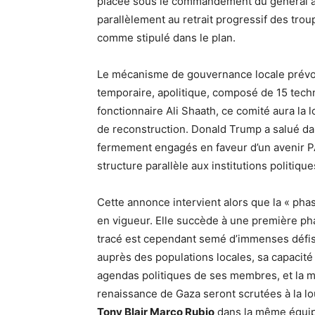
placée sous le commandement du général am
parallèlement au retrait progressif des tr
comme stipulé dans le plan.
Le mécanisme de gouvernance locale prévoi
temporaire, apolitique, composé de 15 techno
fonctionnaire Ali Shaath, ce comité aura la 
de reconstruction. Donald Trump a salué da
fermement engagés en faveur d’un avenir PAC
structure parallèle aux institutions politique
Cette annonce intervient alors que la « pha
en vigueur. Elle succède à une première ph
tracé est cependant semé d’immenses défis.
auprès des populations locales, sa capacité
agendas politiques de ses membres, et la m
renaissance de Gaza seront scrutées à la l
Tony Blair Marco Rubio
dans la même équipe