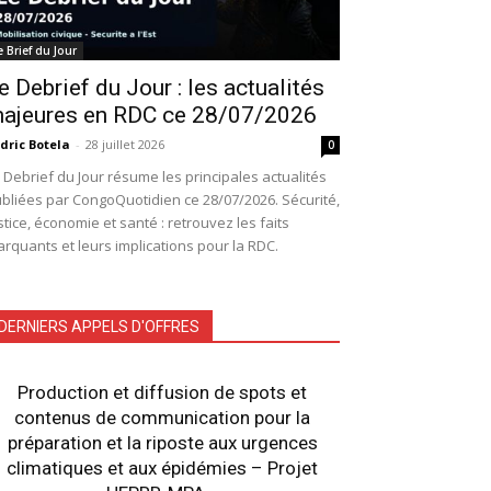
e Brief du Jour
e Debrief du Jour : les actualités
ajeures en RDC ce 28/07/2026
dric Botela
-
28 juillet 2026
0
 Debrief du Jour résume les principales actualités
bliées par CongoQuotidien ce 28/07/2026. Sécurité,
stice, économie et santé : retrouvez les faits
rquants et leurs implications pour la RDC.
DERNIERS APPELS D'OFFRES
Production et diffusion de spots et
contenus de communication pour la
préparation et la riposte aux urgences
climatiques et aux épidémies – Projet