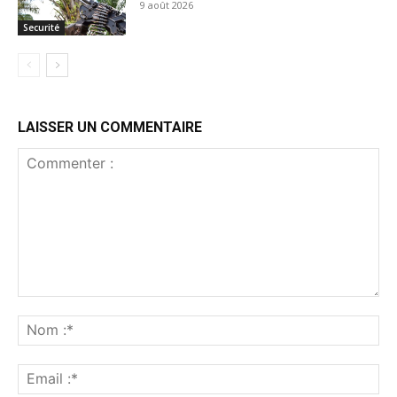
9 août 2026
Securité
LAISSER UN COMMENTAIRE
Commenter
:
No
:*
Ema
:*