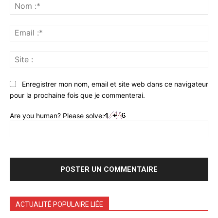
:
No
:*
Ema
:*
Sit
:
Enregistrer mon nom, email et site web dans ce navigateur
pour la prochaine fois que je commenterai.
Are you human? Please solve:
ACTUALITÉ POPULAIRE LIÉE