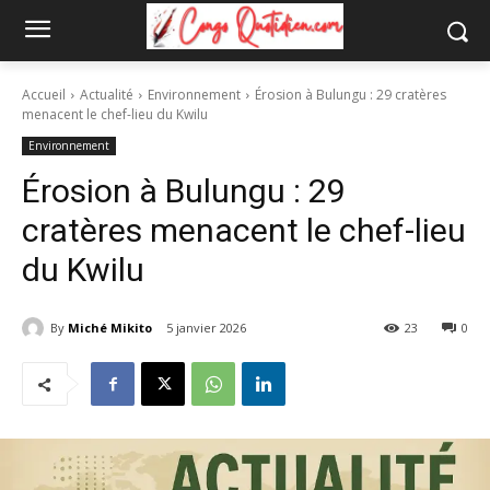
Accueil
Actualité
Environnement
Érosion à Bulungu : 29 cratères
menacent le chef-lieu du Kwilu
Environnement
Érosion à Bulungu : 29
cratères menacent le chef-lieu
du Kwilu
By
Miché Mikito
5 janvier 2026
23
0