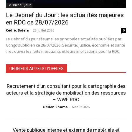
Le Brief du Jour
Le Debrief du Jour : les actualités majeures
en RDC ce 28/07/2026
Cédric Botela
-
28 juillet 2026
0
Le Debrief du Jour résume les principales actualités publiées par
CongoQuotidien ce 28/07/2026. Sécurité, justice, économie et santé
: retrouvez les faits marquants et leurs implications pour la RDC.
DERNIERS APPELS D'OFFRES
Recrutement d’un consultant pour la cartographie des
acteurs et la stratégie de mobilisation des ressources
– WWF RDC
Odilon Shama
-
6 août 2026
Vente publique interne et externe de matériels et