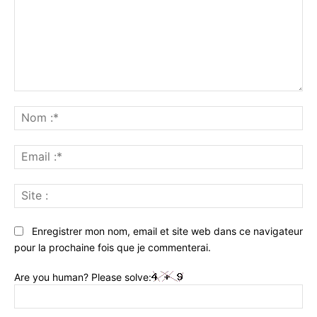
Commenter
:
No
:*
Ema
:*
Sit
:
Enregistrer mon nom, email et site web dans ce navigateur
pour la prochaine fois que je commenterai.
Are you human? Please solve: