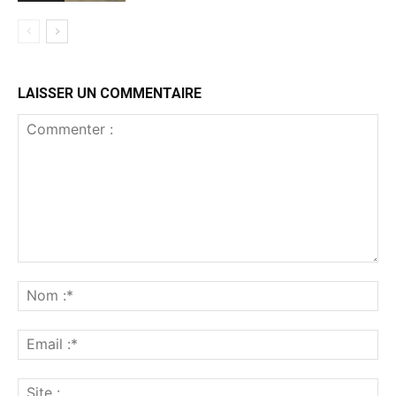
LAISSER UN COMMENTAIRE
Commenter
:
No
:*
Ema
:*
Sit