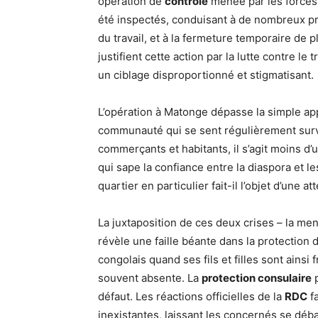
opération de
contrôle
menée par les forces
été inspectés, conduisant à de nombreux pro
du travail, et à la fermeture temporaire de 
justifient cette action par la lutte contre le
un ciblage disproportionné et stigmatisant.
L’opération à Matonge dépasse la simple appl
communauté qui se sent régulièrement surv
commerçants et habitants, il s’agit moins d
qui sape la confiance entre la diaspora et le
quartier en particulier fait-il l’objet d’une 
La juxtaposition de ces deux crises – la me
révèle une faille béante dans la protection d
congolais quand ses fils et filles sont ains
souvent absente. La
protection consulaire
p
défaut. Les réactions officielles de la
RDC
fa
inexistantes, laissant les concernés se déb