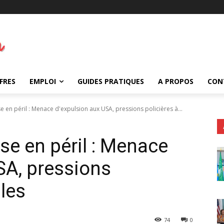
FRES
EMPLOI
GUIDES PRATIQUES
A PROPOS
CON
 en péril : Menace d'expulsion aux USA, pressions policières à...
se en péril : Menace
SA, pressions
lles
74
0