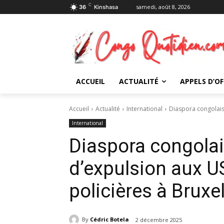
C
samedi, août 8, 2026
36
Kinshasa
ACCUEIL
ACTUALITÉ
APPELS D’OF
Accueil
Actualité
International
Diaspora congolaise
International
Diaspora congolai
d’expulsion aux U
policières à Bruxe
By
Cédric Botela
2 décembre 2025