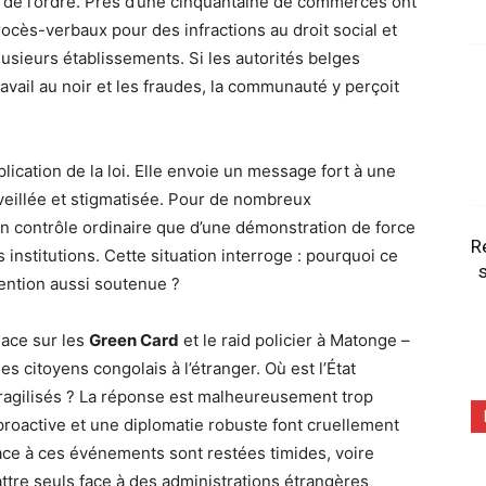
 de l’ordre. Près d’une cinquantaine de commerces ont
cès-verbaux pour des infractions au droit social et
plusieurs établissements. Si les autorités belges
 travail au noir et les fraudes, la communauté y perçoit
ication de la loi. Elle envoie un message fort à une
eillée et stigmatisée. Pour de nombreux
’un contrôle ordinaire que d’une démonstration de force
R
s institutions. Cette situation interroge : pourquoi ce
s
attention aussi soutenue ?
nace sur les
Green Card
et le raid policier à Matonge –
es citoyens congolais à l’étranger. Où est l’État
i fragilisés ? La réponse est malheureusement trop
roactive et une diplomatie robuste font cruellement
ce à ces événements sont restées timides, voire
attre seuls face à des administrations étrangères