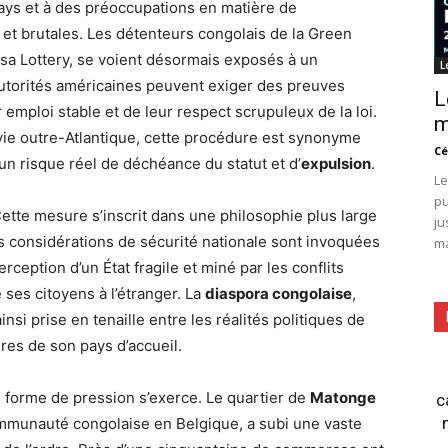
u pays et à des préoccupations en matière de
t brutales. Les détenteurs congolais de la Green
isa Lottery, se voient désormais exposés à un
L
utorités américaines peuvent exiger des preuves
L
 emploi stable et de leur respect scrupuleux de la loi.
m
r vie outre-Atlantique, cette procédure est synonyme
Cé
 un risque réel de déchéance du statut et d’
expulsion
.
Le
pu
tte mesure s’inscrit dans une philosophie plus large
ju
es considérations de sécurité nationale sont invoquées
ma
rception d’un État fragile et miné par les conflits
ses citoyens à l’étranger. La
diaspora congolaise
,
insi prise en tenaille entre les réalités politiques de
ires de son pays d’accueil.
e forme de pression s’exerce. Le quartier de
Matonge
c
communauté congolaise en Belgique, a subi une vaste