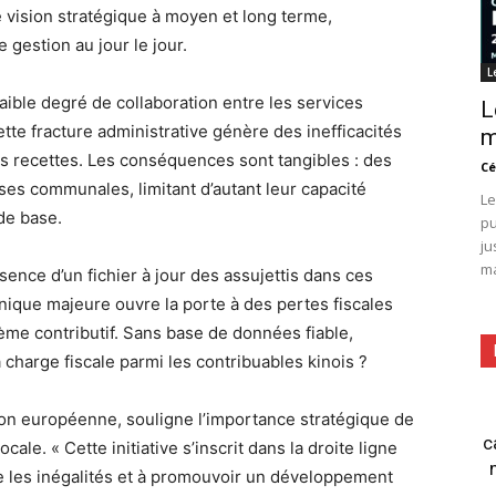
vision stratégique à moyen et long terme,
gestion au jour le jour.
L
ible degré de collaboration entre les services
L
tte fracture administrative génère des inefficacités
m
es recettes. Les conséquences sont tangibles : des
Cé
es communales, limitant d’autant leur capacité
Le
de base.
pu
ju
ma
sence d’un fichier à jour des assujettis dans ces
nique majeure ouvre la porte à des pertes fiscales
tème contributif. Sans base de données fiable,
 charge fiscale parmi les contribuables kinois ?
ion européenne, souligne l’importance stratégique de
c
ale. « Cette initiative s’inscrit dans la droite ligne
e les inégalités et à promouvoir un développement