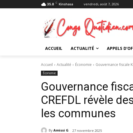
C
vendredi, août 7, 2026
35.8
Kinshasa
ACCUEIL
ACTUALITÉ
APPELS D’OF
Accueil
Actualité
Économie
Gouvernance fiscale Ki
Économie
Gouvernance fisca
CREFDL révèle des
les communes
By
Amissi G
27 novembre 2025