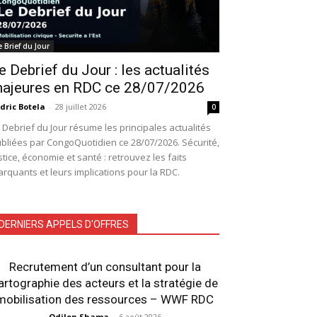
e Brief du Jour
e Debrief du Jour : les actualités
ajeures en RDC ce 28/07/2026
dric Botela
-
28 juillet 2026
0
 Debrief du Jour résume les principales actualités
bliées par CongoQuotidien ce 28/07/2026. Sécurité,
stice, économie et santé : retrouvez les faits
rquants et leurs implications pour la RDC.
DERNIERS APPELS D'OFFRES
Recrutement d’un consultant pour la
artographie des acteurs et la stratégie de
mobilisation des ressources – WWF RDC
Odilon Shama
-
6 août 2026