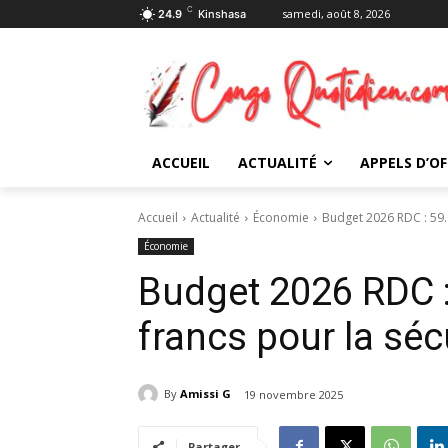
C
samedi, août 8, 2026
24.9
Kinshasa
ACCUEIL
ACTUALITÉ
APPELS D’OF
Accueil
Actualité
Économie
Budget 2026 RDC : 59.0
Économie
Budget 2026 RDC :
francs pour la séc
By
Amissi G
19 novembre 2025
Partager