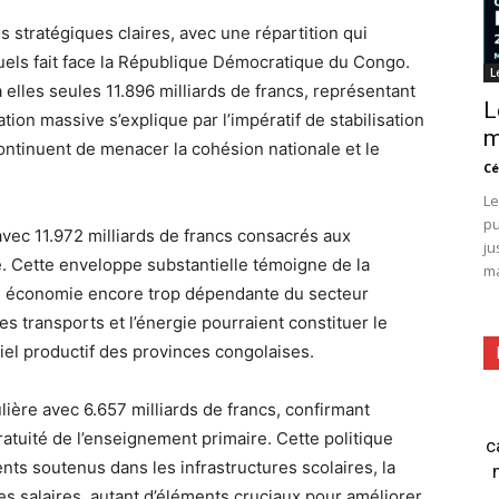
s stratégiques claires, avec une répartition qui
uels fait face la République Démocratique du Congo.
L
à elles seules 11.896 milliards de francs, représentant
L
ion massive s’explique par l’impératif de stabilisation
m
continuent de menacer la cohésion nationale et le
Cé
Le
pu
vec 11.972 milliards de francs consacrés aux
ju
trie. Cette enveloppe substantielle témoigne de la
ma
e économie encore trop dépendante du secteur
es transports et l’énergie pourraient constituer le
tiel productif des provinces congolaises.
ulière avec 6.657 milliards de francs, confirmant
ratuité de l’enseignement primaire. Cette politique
c
ts soutenus dans les infrastructures scolaires, la
s salaires, autant d’éléments cruciaux pour améliorer