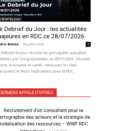
e Brief du Jour
e Debrief du Jour : les actualités
ajeures en RDC ce 28/07/2026
dric Botela
-
28 juillet 2026
0
 Debrief du Jour résume les principales actualités
bliées par CongoQuotidien ce 28/07/2026. Sécurité,
stice, économie et santé : retrouvez les faits
rquants et leurs implications pour la RDC.
DERNIERS APPELS D'OFFRES
Recrutement d’un consultant pour la
artographie des acteurs et la stratégie de
mobilisation des ressources – WWF RDC
Odilon Shama
-
6 août 2026