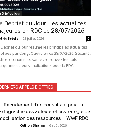
e Brief du Jour
e Debrief du Jour : les actualités
ajeures en RDC ce 28/07/2026
dric Botela
-
28 juillet 2026
0
 Debrief du Jour résume les principales actualités
bliées par CongoQuotidien ce 28/07/2026. Sécurité,
stice, économie et santé : retrouvez les faits
rquants et leurs implications pour la RDC.
DERNIERS APPELS D'OFFRES
Recrutement d’un consultant pour la
artographie des acteurs et la stratégie de
mobilisation des ressources – WWF RDC
Odilon Shama
-
6 août 2026