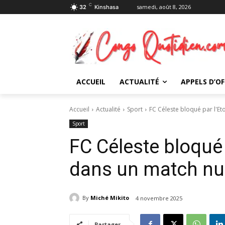
C
samedi, août 8, 2026
32
Kinshasa
ACCUEIL
ACTUALITÉ
APPELS D’OF
Accueil
Actualité
Sport
FC Céleste bloqué par l'Eto
Sport
FC Céleste bloqué 
dans un match nu
By
Miché Mikito
4 novembre 2025
Partager