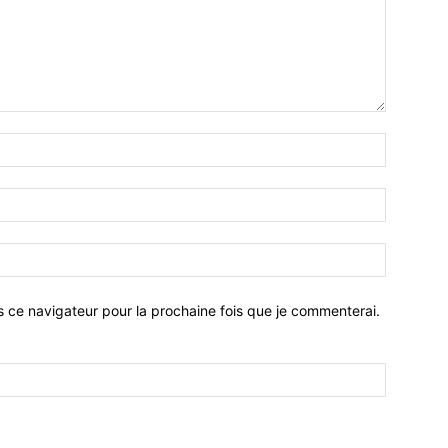
Nom
:*
Email
:*
Site
:
s ce navigateur pour la prochaine fois que je commenterai.