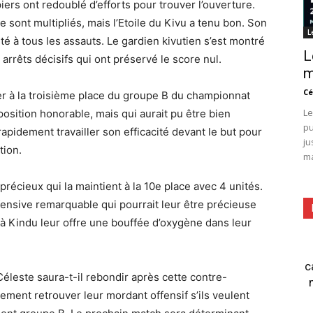
ers ont redoublé d’efforts pour trouver l’ouverture.
 sont multipliés, mais l’Etoile du Kivu a tenu bon. Son
L
sté à tous les assauts. Le gardien kivutien s’est montré
L
 arrêts décisifs qui ont préservé le score nul.
m
Cé
r à la troisième place du groupe B du championnat
Le
osition honorable, mais qui aurait pu être bien
pu
rapidement travailler son efficacité devant le but pour
ju
tion.
ma
précieux qui la maintient à la 10e place avec 4 unités.
ensive remarquable qui pourrait leur être précieuse
à Kindu leur offre une bouffée d’oxygène dans leur
c
Céleste saura-t-il rebondir après cette contre-
ment retrouver leur mordant offensif s’ils veulent