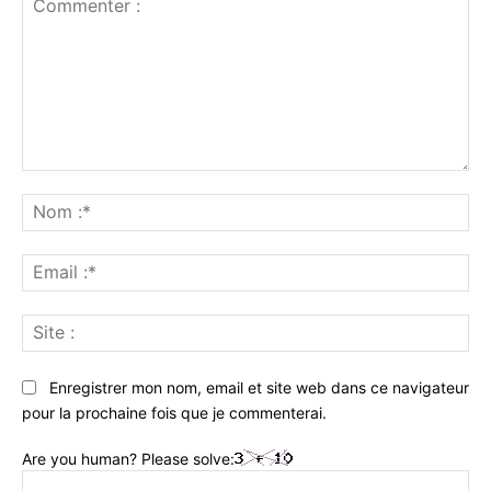
Commenter
:
No
:*
Ema
:*
Sit
:
Enregistrer mon nom, email et site web dans ce navigateur
pour la prochaine fois que je commenterai.
Are you human? Please solve: