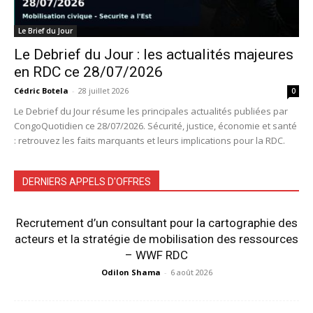
Le Brief du Jour
Le Debrief du Jour : les actualités majeures
en RDC ce 28/07/2026
Cédric Botela
-
28 juillet 2026
0
Le Debrief du Jour résume les principales actualités publiées par
CongoQuotidien ce 28/07/2026. Sécurité, justice, économie et santé
: retrouvez les faits marquants et leurs implications pour la RDC.
DERNIERS APPELS D'OFFRES
Recrutement d’un consultant pour la cartographie des
acteurs et la stratégie de mobilisation des ressources
– WWF RDC
Odilon Shama
-
6 août 2026