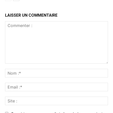
LAISSER UN COMMENTAIRE
Commenter
:
No
:*
Ema
:*
Sit
: