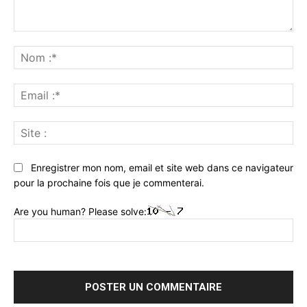
Commenter
:
No
:*
Ema
:*
Sit
:
Enregistrer mon nom, email et site web dans ce navigateur
pour la prochaine fois que je commenterai.
Are you human? Please solve: