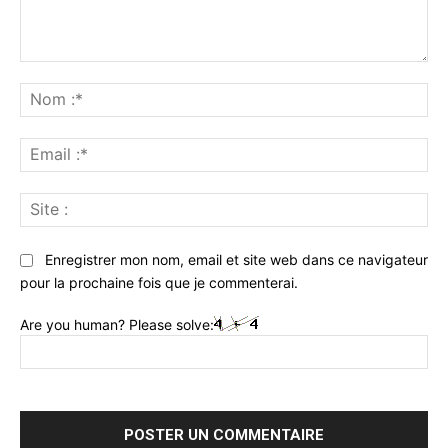
Commenter
:
No
:*
Ema
:*
Sit
:
Enregistrer mon nom, email et site web dans ce navigateur
pour la prochaine fois que je commenterai.
Are you human? Please solve: