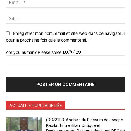
Ema
:*
Sit
:
Enregistrer mon nom, email et site web dans ce navigateur
pour la prochaine fois que je commenterai.
Are you human? Please solve:
ACTUALITÉ POPULAIRE LIÉE
(DOSSIER)Analyse du Discours de Joseph
Kabila : Entre Bilan, Critique et
Positionnement Politique dans une RDC en