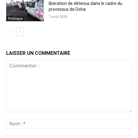
libération de détenus dans le cadre du
processus de Doha
7 août 2026
Politique
LAISSER UN COMMENTAIRE
Commenter
:
No
:*