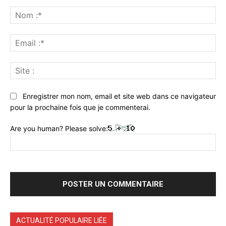
Commenter
:
No
:*
Ema
:*
Sit
:
Enregistrer mon nom, email et site web dans ce navigateur
pour la prochaine fois que je commenterai.
Are you human? Please solve:
ACTUALITÉ POPULAIRE LIÉE