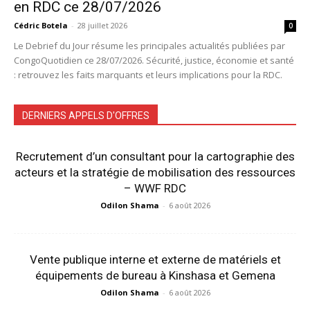
en RDC ce 28/07/2026
Cédric Botela
-
28 juillet 2026
0
Le Debrief du Jour résume les principales actualités publiées par
CongoQuotidien ce 28/07/2026. Sécurité, justice, économie et santé
: retrouvez les faits marquants et leurs implications pour la RDC.
DERNIERS APPELS D'OFFRES
Recrutement d’un consultant pour la cartographie des
acteurs et la stratégie de mobilisation des ressources
– WWF RDC
Odilon Shama
-
6 août 2026
Vente publique interne et externe de matériels et
équipements de bureau à Kinshasa et Gemena
Odilon Shama
-
6 août 2026