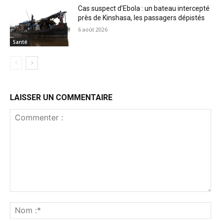
Cas suspect d’Ebola : un bateau intercepté
près de Kinshasa, les passagers dépistés
6 août 2026
Santé
LAISSER UN COMMENTAIRE
Commenter
:
No
:*