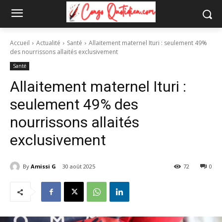
Accueil
Actualité
Santé
Allaitement maternel Ituri : seulement 49%
des nourrissons allaités exclusivement
Santé
Allaitement maternel Ituri :
seulement 49% des
nourrissons allaités
exclusivement
By
Amissi G
30 août 2025
72
0