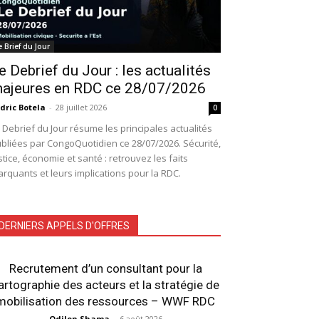
e Brief du Jour
e Debrief du Jour : les actualités
ajeures en RDC ce 28/07/2026
dric Botela
-
28 juillet 2026
0
 Debrief du Jour résume les principales actualités
bliées par CongoQuotidien ce 28/07/2026. Sécurité,
stice, économie et santé : retrouvez les faits
rquants et leurs implications pour la RDC.
DERNIERS APPELS D'OFFRES
Recrutement d’un consultant pour la
artographie des acteurs et la stratégie de
mobilisation des ressources – WWF RDC
Odilon Shama
-
6 août 2026