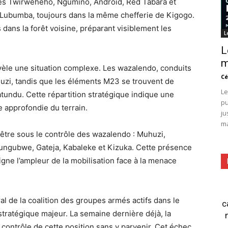
ices Twirweheho, Ngumino, Android, Red Tabara et
e Lubumba, toujours dans la même chefferie de Kigogo.
dans la forêt voisine, préparant visiblement les
L
L
m
vèle une situation complexe. Les wazalendo, conduits
Cé
zi, tandis que les éléments M23 se trouvent de
Le
atundu. Cette répartition stratégique indique une
pu
 approfondie du terrain.
ju
ma
 être sous le contrôle des wazalendo : Muhuzi,
ngubwe, Gateja, Kabaleke et Kizuka. Cette présence
igne l’ampleur de la mobilisation face à la menace
 de la coalition des groupes armés actifs dans le
c
tratégique majeur. La semaine dernière déjà, la
 contrôle de cette position sans y parvenir. Cet échec