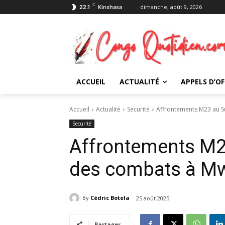
C
dimanche, août 9, 2026
22.1
Kinshasa
ACCUEIL
ACTUALITÉ
APPELS D’OF
Accueil
Actualité
Securité
Affrontements M23 au S
Securité
Affrontements M23
des combats à M
By
Cédric Botela
25 août 2025
Partager