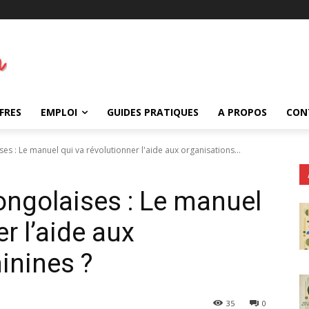
FRES
EMPLOI
GUIDES PRATIQUES
A PROPOS
CON
 : Le manuel qui va révolutionner l'aide aux organisations...
golaises : Le manuel
r l’aide aux
inines ?
35
0