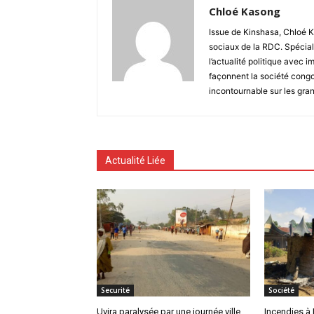
Chloé Kasong
Issue de Kinshasa, Chloé K
sociaux de la RDC. Spécial
l’actualité politique avec 
façonnent la société congo
incontournable sur les gra
Actualité Liée
Securité
Société
Uvira paralysée par une journée ville
Incendies à B