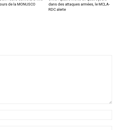
jours de la MONUSCO
dans des attaques armées, le MCLA-
RDC alerte
Nom
:*
Email