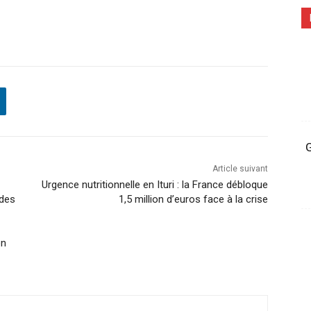
G
Article suivant
Urgence nutritionnelle en Ituri : la France débloque
udes
1,5 million d’euros face à la crise
on