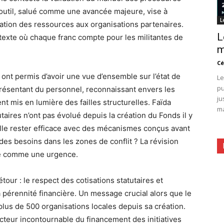
 outil, salué comme une avancée majeure, vise à
L
ocation des ressources aux organisations partenaires.
L
texte où chaque franc compte pour les militantes de
m
Cé
 ont permis d’avoir une vue d’ensemble sur l’état de
Le
pu
présentant du personnel, reconnaissant envers les
ju
nt mis en lumière des failles structurelles. Faïda
ma
taires n’ont pas évolué depuis la création du Fonds il y
lle rester efficace avec des mécanismes conçus avant
 des besoins dans les zones de conflit ? La révision
se comme une urgence.
tour : le respect des cotisations statutaires et
a pérennité financière. Un message crucial alors que le
lus de 500 organisations locales depuis sa création.
cteur incontournable du financement des initiatives