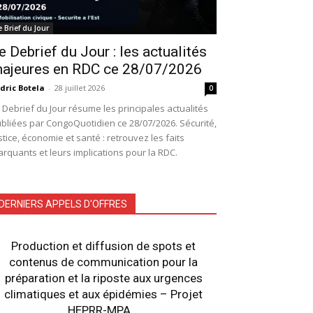
e Brief du Jour
e Debrief du Jour : les actualités
ajeures en RDC ce 28/07/2026
dric Botela
-
28 juillet 2026
0
 Debrief du Jour résume les principales actualités
bliées par CongoQuotidien ce 28/07/2026. Sécurité,
stice, économie et santé : retrouvez les faits
rquants et leurs implications pour la RDC.
DERNIERS APPELS D'OFFRES
Production et diffusion de spots et
contenus de communication pour la
préparation et la riposte aux urgences
climatiques et aux épidémies – Projet
HEPRR-MPA...