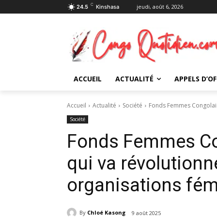
C
jeudi, août 6, 2026
24.5
Kinshasa
ACCUEIL
ACTUALITÉ
APPELS D’OF
Accueil
Actualité
Société
Fonds Femmes Congolaises
Société
Fonds Femmes Con
qui va révolutionne
organisations fém
By
Chloé Kasong
9 août 2025