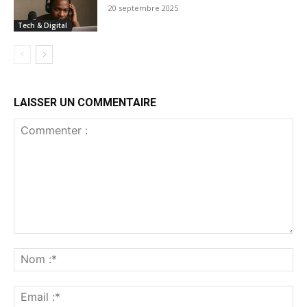
20 septembre 2025
Tech & Digital
LAISSER UN COMMENTAIRE
Commenter
:
No
:*
Ema
:*