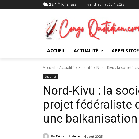
C
vendredi, août 7, 2026
25.4
Kinshasa
ACCUEIL
ACTUALITÉ
APPELS D’OF
Accueil
Actualité
Securité
Nord-Kivu : la société c
Securité
Nord-Kivu : la soci
projet fédéralist
une balkanisation
By
Cédric Botela
4 août 2025