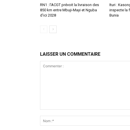
RN1 : l’ACGT prévoit la livraison des
Ituri : Kas
850 km entre Mbuji-Mayi et Nguba
inspecte la 
d’ici 2028
Bunia
LAISSER UN COMMENTAIRE
Commenter
: