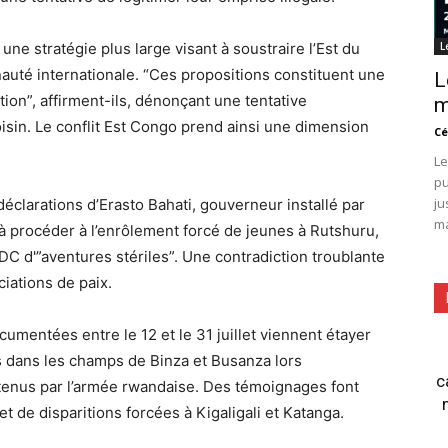
ne stratégie plus large visant à soustraire l’Est du
L
auté internationale. “Ces propositions constituent une
L
tion”, affirment-ils, dénonçant une tentative
m
isin. Le conflit Est Congo prend ainsi une dimension
Cé
Le
pu
ju
éclarations d’Erasto Bahati, gouverneur installé par
ma
 à procéder à l’enrôlement forcé de jeunes à Rutshuru,
DC d'”aventures stériles”. Une contradiction troublante
ations de paix.
umentées entre le 12 et le 31 juillet viennent étayer
s dans les champs de Binza et Busanza lors
c
utenus par l’armée rwandaise. Des témoignages font
et de disparitions forcées à Kigaligali et Katanga.