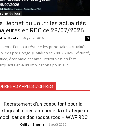
e Brief du Jour
e Debrief du Jour : les actualités
ajeures en RDC ce 28/07/2026
dric Botela
-
28 juillet 2026
0
 Debrief du Jour résume les principales actualités
bliées par CongoQuotidien ce 28/07/2026. Sécurité,
stice, économie et santé : retrouvez les faits
rquants et leurs implications pour la RDC.
DERNIERS APPELS D'OFFRES
Recrutement d’un consultant pour la
artographie des acteurs et la stratégie de
mobilisation des ressources – WWF RDC
Odilon Shama
-
6 août 2026