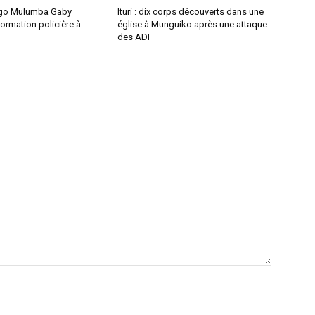
ongo Mulumba Gaby
Ituri : dix corps découverts dans une
formation policière à
église à Munguiko après une attaque
des ADF
Nom
:*