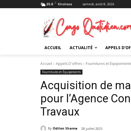
C
samedi, août 8, 2026
35.6
Kinshasa
ACCUEIL
ACTUALITÉ
APPELS D’OF
Accueil
Appels D'offres
Fournitures et Équipement
Fournitures et Équipements
Acquisition de ma
pour l’Agence Con
Travaux
By
Odilon Shama
28 juillet 2025