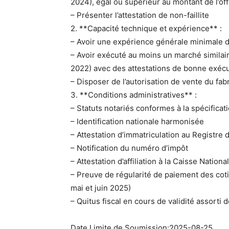
2024), égal ou supérieur au montant de l’off
– Présenter l’attestation de non-faillite
2. **Capacité technique et expérience** :
– Avoir une expérience générale minimale d
– Avoir exécuté au moins un marché similai
2022) avec des attestations de bonne exéc
– Disposer de l’autorisation de vente du fab
3. **Conditions administratives** :
– Statuts notariés conformes à la spécifica
– Identification nationale harmonisée
– Attestation d’immatriculation au Registr
– Notification du numéro d’impôt
– Attestation d’affiliation à la Caisse Natio
– Preuve de régularité de paiement des coti
mai et juin 2025)
– Quitus fiscal en cours de validité assort
Date Limite de Soumission:2025-08-25