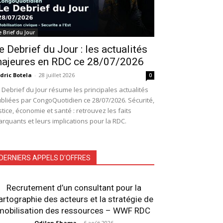
e Brief du Jour
e Debrief du Jour : les actualités
ajeures en RDC ce 28/07/2026
dric Botela
-
28 juillet 2026
0
 Debrief du Jour résume les principales actualités
bliées par CongoQuotidien ce 28/07/2026. Sécurité,
stice, économie et santé : retrouvez les faits
rquants et leurs implications pour la RDC.
DERNIERS APPELS D'OFFRES
Recrutement d’un consultant pour la
artographie des acteurs et la stratégie de
mobilisation des ressources – WWF RDC
Odilon Shama
-
6 août 2026