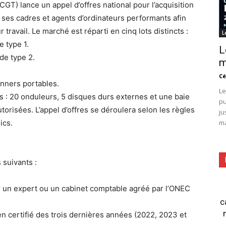
T) lance un appel d’offres national pour l’acquisition
 ses cadres et agents d’ordinateurs performants afin
 travail. Le marché est réparti en cinq lots distincts :
L
e type 1.
L
de type 2.
m
Cé
anners portables.
Le
s : 20 onduleurs, 5 disques durs externes et une baie
pu
orisées. L’appel d’offres se déroulera selon les règles
ju
ics.
ma
 suivants :
par un expert ou un cabinet comptable agréé par l’ONEC
c
en certifié des trois dernières années (2022, 2023 et