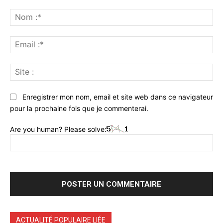
Commenter
:
No
:*
Ema
:*
Sit
:
Enregistrer mon nom, email et site web dans ce navigateur
pour la prochaine fois que je commenterai.
Are you human? Please solve:
ACTUALITÉ POPULAIRE LIÉE