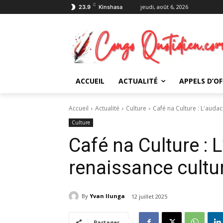
C
jeudi, août 6, 2026
23.9
Kinshasa
ACCUEIL
ACTUALITÉ
APPELS D’OF
Accueil
Actualité
Culture
Café na Culture : L'auda
Culture
Café na Culture : 
renaissance cultu
By
Yvan Ilunga
12 juillet 2025
Partager