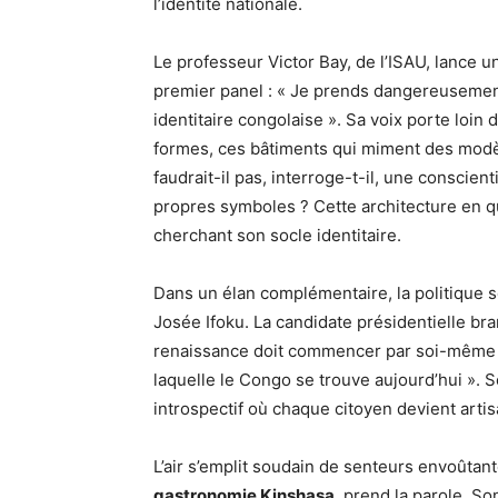
l’identité nationale.
Le professeur Victor Bay, de l’ISAU, lance u
premier panel : « Je prends dangereusement 
identitaire congolaise ». Sa voix porte loin
formes, ces bâtiments qui miment des modè
faudrait-il pas, interroge-t-il, une conscie
propres symboles ? Cette architecture en q
cherchant son socle identitaire.
Dans un élan complémentaire, la politique s
Josée Ifoku. La candidate présidentielle bran
renaissance doit commencer par soi-même d
laquelle le Congo se trouve aujourd’hui ». 
introspectif où chaque citoyen devient artis
L’air s’emplit soudain de senteurs envoûta
gastronomie Kinshasa
, prend la parole. S