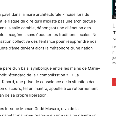
n pavé dans la mare architecturale kinoise lors du
L
le risque de dire qu’il n’existe pas une architecture
L
 dans la salle comble, dénonçant une aliénation des
m
les exogènes sans épouser les traditions locales. Ne
Cé
ntisation collective dès l’enfance pour réapprendre nos
Le
uête d’âme devient alors la métaphore d’une nation
pu
ju
ma
e pare d’un balai symbolique entre les mains de Marie-
dit l’étendard de la « combolisstion » : « La
’abord, une prise de conscience de la situation dans
Son discours, tel un mantra, appelle à ce retournement
an de sa propre libération.
ntes lorsque Maman Godé Muvaro, diva de la
on panel transforme l’espace en une cuisine géante où