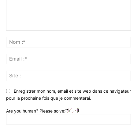
Commenter
:
No
:*
Ema
:*
Sit
:
Enregistrer mon nom, email et site web dans ce navigateur
pour la prochaine fois que je commenterai.
Are you human? Please solve: