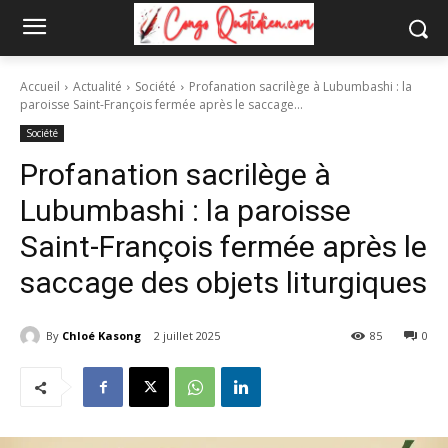
Accueil
Actualité
Société
Profanation sacrilège à Lubumbashi : la
paroisse Saint-François fermée après le saccage...
Société
Profanation sacrilège à
Lubumbashi : la paroisse
Saint-François fermée après le
saccage des objets liturgiques
By
Chloé Kasong
2 juillet 2025
85
0