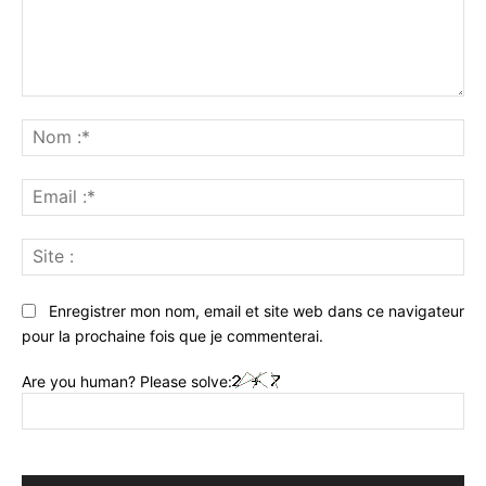
Commenter
:
No
:*
Ema
:*
Sit
:
Enregistrer mon nom, email et site web dans ce navigateur
pour la prochaine fois que je commenterai.
Are you human? Please solve: