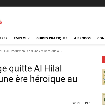
FRES
EMPLOI
GUIDES PRATIQUES
A PROPOS
CON
Al Hilal Omdurman : fin d'une ère héroïque au...
e quitte Al Hilal
une ère héroïque au
79
0