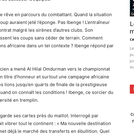
ce rêve en parcours du combattant. Quand la situation
L
up auraient jeté l’éponge. Pas Ibenge ! L’entraîneur
L
contrat malgré les sirènes d’autres clubs. Son
m
ssent les coups sans céder de terrain. Comment
Cé
s africaine dans un tel contexte ? Ibenge répond par
Le
pu
ju
ma
nicien a mené Al Hilal Omdurman vers le championnat
un titre d’honneur et surtout une campagne africaine
s lions jusqu’en quarts de finale de la prestigieuse
uand on connaît les conditions ! Ibenge, ce sorcier du
ersité en tremplin.
c
arde ses cartes près du maillot. Interrogé par
t vibrer tout le continent : « Ma nouvelle destination
et déjà le marché des transferts en ébullition. Quel