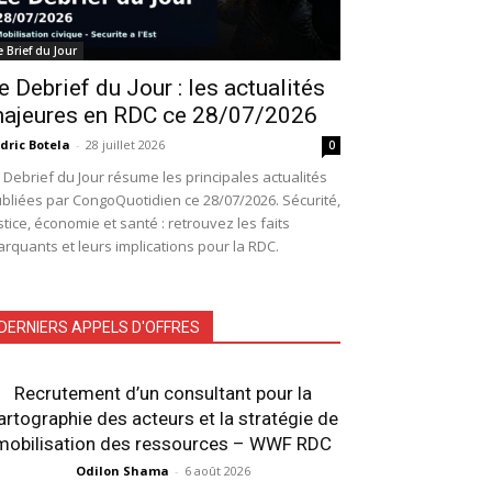
e Brief du Jour
e Debrief du Jour : les actualités
ajeures en RDC ce 28/07/2026
dric Botela
-
28 juillet 2026
0
 Debrief du Jour résume les principales actualités
bliées par CongoQuotidien ce 28/07/2026. Sécurité,
stice, économie et santé : retrouvez les faits
rquants et leurs implications pour la RDC.
DERNIERS APPELS D'OFFRES
Recrutement d’un consultant pour la
artographie des acteurs et la stratégie de
mobilisation des ressources – WWF RDC
Odilon Shama
-
6 août 2026