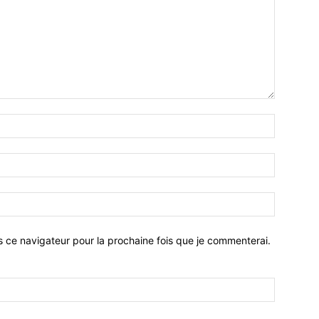
Nom
:*
Email
:*
Site
:
s ce navigateur pour la prochaine fois que je commenterai.