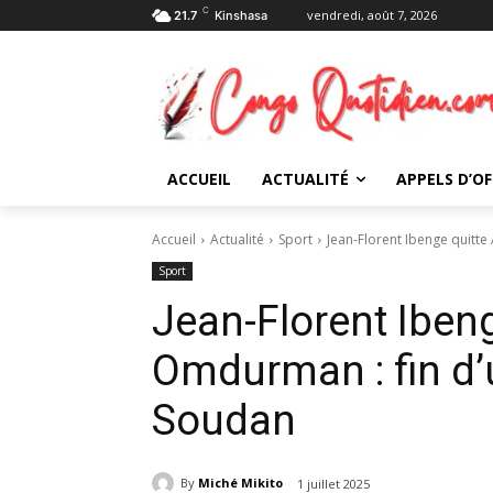
C
vendredi, août 7, 2026
21.7
Kinshasa
ACCUEIL
ACTUALITÉ
APPELS D’OF
Accueil
Actualité
Sport
Jean-Florent Ibenge quitte 
Sport
Jean-Florent Ibeng
Omdurman : fin d’
Soudan
By
Miché Mikito
1 juillet 2025