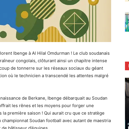
-Florent Ibenge à Al Hilal Omdurman ! Le club soudanais
ntraîneur congolais, clôturant ainsi un chapitre intense
oup de tonnerre sur les réseaux sociaux du géant
ion où le technicien a transcendé les attentes malgré
enaissance de Berkane, Ibenge débarquait au Soudan
offrait les rênes et les moyens pour forger une
la première saison ! Qui aurait cru que ce stratège
 du championnat Soudan football avec autant de maestria
 de bâtisseur d’équipes.