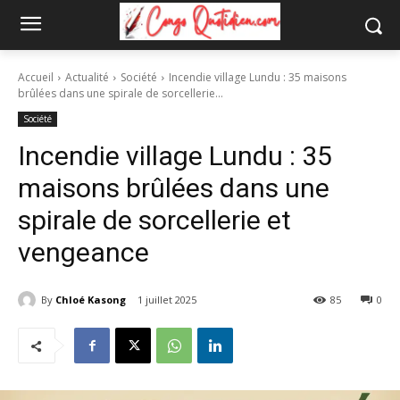
Accueil
Actualité
Société
Incendie village Lundu : 35 maisons
brûlées dans une spirale de sorcellerie...
Société
Incendie village Lundu : 35
maisons brûlées dans une
spirale de sorcellerie et
vengeance
By
Chloé Kasong
1 juillet 2025
85
0