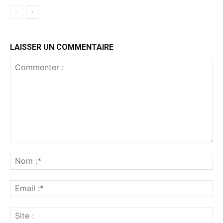
LAISSER UN COMMENTAIRE
Commenter
:
No
:*
Ema
:*
Sit
: