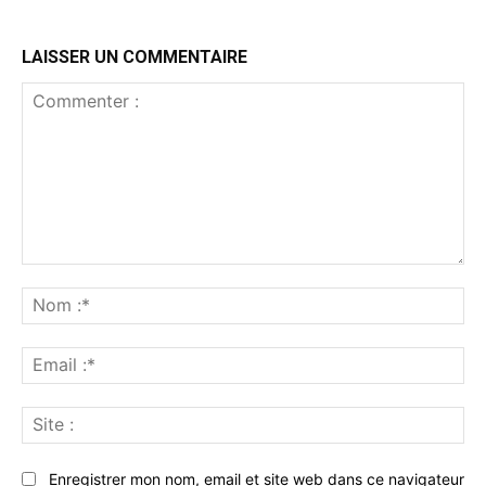
LAISSER UN COMMENTAIRE
Commenter
:
No
:*
Ema
:*
Sit
:
Enregistrer mon nom, email et site web dans ce navigateur