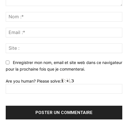
Commenter
:
No
:*
Ema
:*
Sit
:
Enregistrer mon nom, email et site web dans ce navigateur
pour la prochaine fois que je commenterai.
Are you human? Please solve: