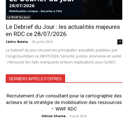
Le Brief du Jour
Le Debrief du Jour : les actualités majeures
en RDC ce 28/07/2026
Cédric Botela
-
28 juillet 2026
0
Le Debrief du Jour résume les principales actualités publiées par
CongoQuotidien ce 28/07/2026. Sécurité, justice, économie et santé
: retrouvez les faits marquants et leurs implications pour la RDC.
DERNIERS APPELS D'OFFRES
Recrutement d’un consultant pour la cartographie des
acteurs et la stratégie de mobilisation des ressources
– WWF RDC
Odilon Shama
-
6 août 2026