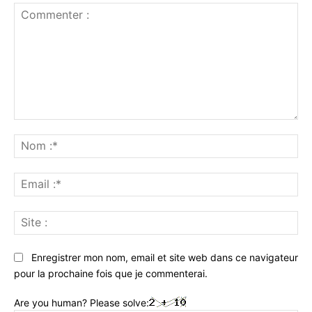
Commenter
:
No
:*
Ema
:*
Sit
:
Enregistrer mon nom, email et site web dans ce navigateur
pour la prochaine fois que je commenterai.
Are you human? Please solve: