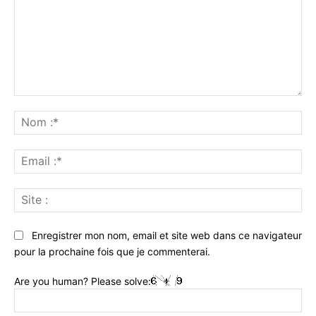
Commenter
:
No
:*
Ema
:*
Sit
:
Enregistrer mon nom, email et site web dans ce navigateur
pour la prochaine fois que je commenterai.
Are you human? Please solve: