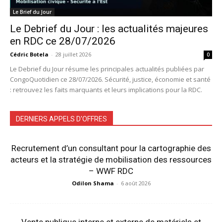
Le Brief du Jour
Le Debrief du Jour : les actualités majeures
en RDC ce 28/07/2026
Cédric Botela
-
28 juillet 2026
0
Le Debrief du Jour résume les principales actualités publiées par
CongoQuotidien ce 28/07/2026. Sécurité, justice, économie et santé
: retrouvez les faits marquants et leurs implications pour la RDC.
DERNIERS APPELS D'OFFRES
Recrutement d’un consultant pour la cartographie des
acteurs et la stratégie de mobilisation des ressources
– WWF RDC
Odilon Shama
-
6 août 2026
Vente publique interne et externe de matériels et